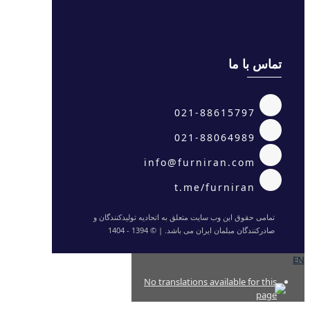
تماس با ما
021-88615797
021-88064989
info@furniran.com
t.me/furniran
تمامی حقوق این وب سایت متعلق به اتحادیه تولیدکنندگان و
صادرکنندگان مبلمان ایران می باشد. | © 1394 - 1404
EN
No translations available for this
page