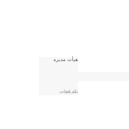
حبس مدیرعامل یا اعضای هیأت مدیره
 هیأت مدیره پیش از قطعی شدن حکم قضایی