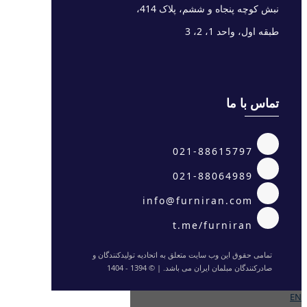
نبش کوچه پنجاه و ششم، پلاک 414،
طبقه اول، واحد 1، 2، 3
تماس با ما
021-88615797
021-88064989
info@furniran.com
t.me/furniran
تمامی حقوق این وب سایت متعلق به اتحادیه تولیدکنندگان و
صادرکنندگان مبلمان ایران می باشد. | © 1394 - 1404
EN