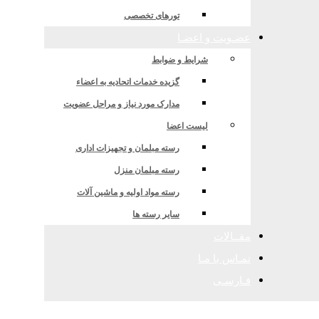
تورهای تخصصی
عضـویت و اعضـا
شرایط و ضوابط
گزیده خدمات اتحادیه به اعضاء
مدارک مورد نیاز و مراحل عضویت
لیست اعضا
رسته مبلمان و تجهیزات اداری
رسته مبلمان منزل
رسته مواد اولیه و ماشین آلات
سایر رسته ها
مقــالات
تمـاس با مـا
فـارسـی