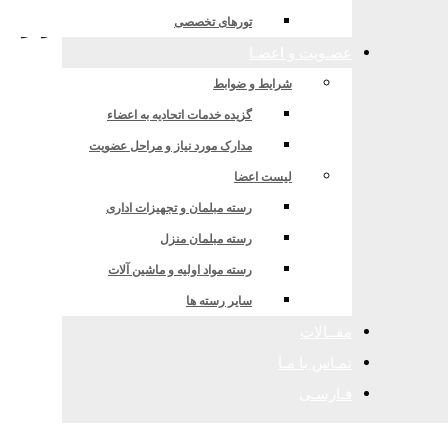
های اصلاحی در حوزه صنایع عمومی در راست
تورهای تخصصی
عضـویت و اعضـا
شرایط و ضوابط
گزیده خدمات اتحادیه به اعضاء
مدارک مورد نیاز و مراحل عضویت
لیست اعضا
رسته مبلمان و تجهیزات اداری
رسته مبلمان منزل
رسته مواد اولیه و ماشین آلات
سایر رسته ها
مقــالات
تمـاس با مـا
فـارسـی