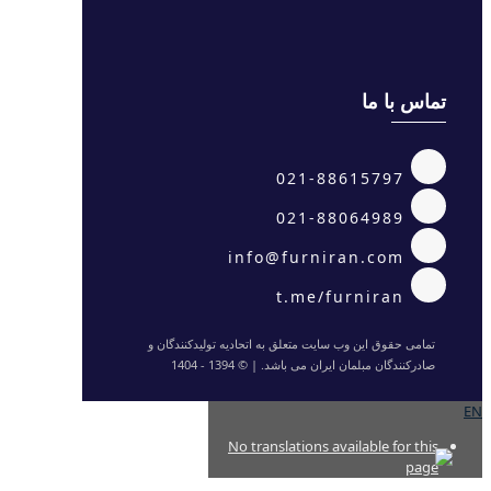
تماس با ما
021-88615797
021-88064989
info@furniran.com
t.me/furniran
تمامی حقوق این وب سایت متعلق به اتحادیه تولیدکنندگان و
صادرکنندگان مبلمان ایران می باشد. | © 1394 - 1404
EN
No translations available for this
page