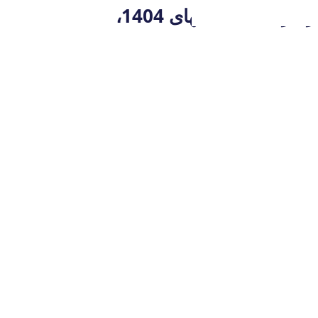
اخذ مجوز سه ساله برگزاری نمایشگاه بین المللی تخصصی صادراتی صنعت مبلمان در مرداد ماه سالهای 1404،