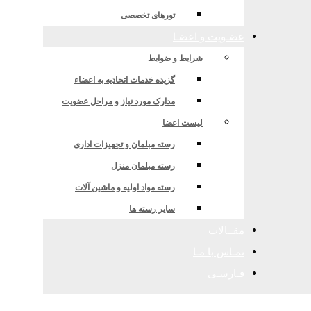
تورهای تخصصی
عضـویت و اعضـا
شرایط و ضوابط
گزیده خدمات اتحادیه به اعضاء
مدارک مورد نیاز و مراحل عضویت
لیست اعضا
رسته مبلمان و تجهیزات اداری
رسته مبلمان منزل
رسته مواد اولیه و ماشین آلات
سایر رسته ها
مقــالات
تمـاس با مـا
فـارسـی