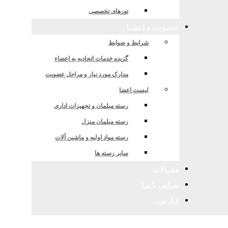
ر جهت تسهیل گری
تورهای تخصصی
عضـویت و اعضـا
شرایط و ضوابط
گزیده خدمات اتحادیه به اعضاء
مدارک مورد نیاز و مراحل عضویت
لیست اعضا
رسته مبلمان و تجهیزات اداری
رسته مبلمان منزل
رسته مواد اولیه و ماشین آلات
سایر رسته ها
مقــالات
تمـاس با مـا
فـارسـی