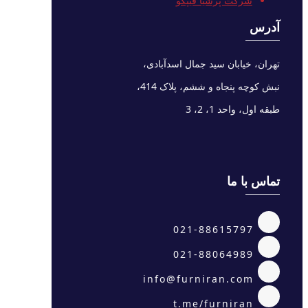
شرکت پرشیا فیپکو
آدرس
تهران، خیابان سید جمال اسدآبادی،
نبش کوچه پنجاه و ششم، پلاک 414،
طبقه اول، واحد 1، 2، 3
تماس با ما
021-88615797
021-88064989
info@furniran.com
t.me/furniran