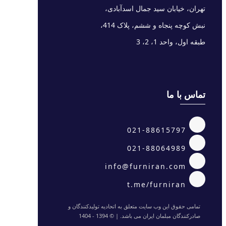
تهران، خیابان سید جمال اسدآبادی،
نبش کوچه پنجاه و ششم، پلاک 414،
طبقه اول، واحد 1، 2، 3
تماس با ما
021-88615797
021-88064989
info@furniran.com
t.me/furniran
تمامی حقوق این وب سایت متعلق به اتحادیه تولیدکنندگان و
صادرکنندگان مبلمان ایران می باشد. | © 1394 - 1404