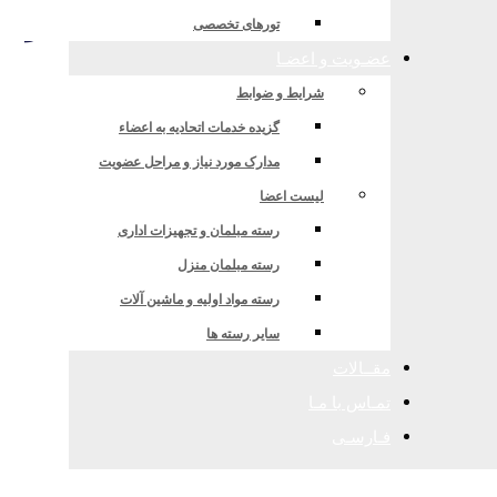
ی در سایت انجمن کشتیرانی و خدمات وابس
تورهای تخصصی
عضـویت و اعضـا
شرایط و ضوابط
گزیده خدمات اتحادیه به اعضاء
مدارک مورد نیاز و مراحل عضویت
لیست اعضا
رسته مبلمان و تجهیزات اداری
رسته مبلمان منزل
رسته مواد اولیه و ماشین آلات
سایر رسته ها
مقــالات
تمـاس با مـا
فـارسـی