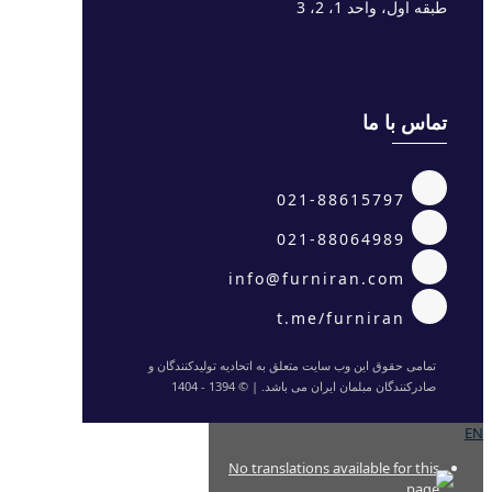
طبقه اول، واحد 1، 2، 3
تماس با ما
021-88615797
021-88064989
info@furniran.com
t.me/furniran
تمامی حقوق این وب سایت متعلق به اتحادیه تولیدکنندگان و
صادرکنندگان مبلمان ایران می باشد. | © 1394 - 1404
EN
No translations available for this
page