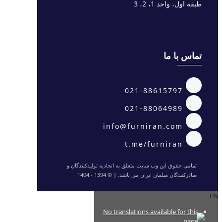
طبقه اول، واحد 1، 2، 3
تماس با ما
021-88615797
021-88064989
info@furniran.com
t.me/furniran
تمامی حقوق این وب سایت متعلق به اتحادیه تولیدکنندگان و
صادرکنندگان مبلمان ایران می باشد. | © 1394 - 1404
EN
No translations available for this
page