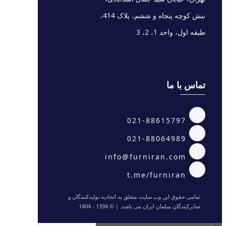
نبش کوچه پنجاه و ششم، پلاک 414،
طبقه اول، واحد 1، 2، 3
تماس با ما
021-88615797
021-88064989
info@furniran.com
t.me/furniran
تمامی حقوق این وب سایت متعلق به اتحادیه تولیدکنندگان و
صادرکنندگان مبلمان ایران می باشد. | © 1394 - 1404