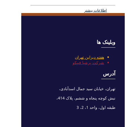
اطلاعات بیشتر
وبلینک ها
هفته دیزاین تهران
شرکت پرشیا فیپکو
آدرس
تهران، خیابان سید جمال اسدآبادی،
نبش کوچه پنجاه و ششم، پلاک 414،
طبقه اول، واحد 1، 2، 3