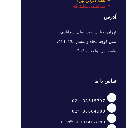
هفته دیزاین تهران
شرکت پرشیا فیپکو
آدرس
تهران، خیابان سید جمال اسدآبادی،
نبش کوچه پنجاه و ششم، پلاک 414،
طبقه اول، واحد 1، 2، 3
تماس با ما
021-88615797
021-88064989
info@furniran.com