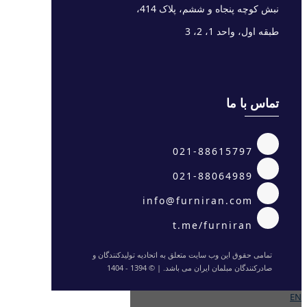
نبش کوچه پنجاه و ششم، پلاک 414،
طبقه اول، واحد 1، 2، 3
تماس با ما
021-88615797
021-88064989
info@furniran.com
t.me/furniran
تمامی حقوق این وب سایت متعلق به اتحادیه تولیدکنندگان و
صادرکنندگان مبلمان ایران می باشد. | © 1394 - 1404
EN