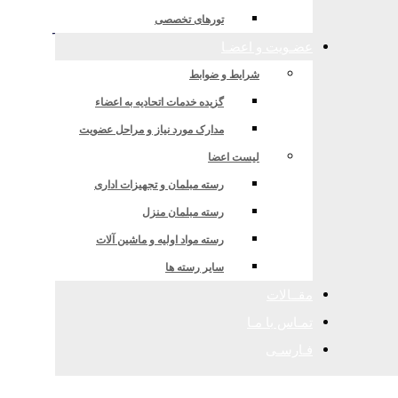
زی، صادراتی، وارداتی و امور گمرکی
تورهای تخصصی
عضـویت و اعضـا
شرایط و ضوابط
گزیده خدمات اتحادیه به اعضاء
مدارک مورد نیاز و مراحل عضویت
لیست اعضا
رسته مبلمان و تجهیزات اداری
رسته مبلمان منزل
رسته مواد اولیه و ماشین آلات
سایر رسته ها
مقــالات
تمـاس با مـا
فـارسـی