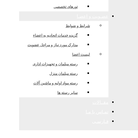
قل، لجستیک و صنایع وابسته
تورهای تخصصی
عضـویت و اعضـا
شرایط و ضوابط
گزیده خدمات اتحادیه به اعضاء
مدارک مورد نیاز و مراحل عضویت
لیست اعضا
رسته مبلمان و تجهیزات اداری
رسته مبلمان منزل
رسته مواد اولیه و ماشین آلات
سایر رسته ها
مقــالات
تمـاس با مـا
فـارسـی