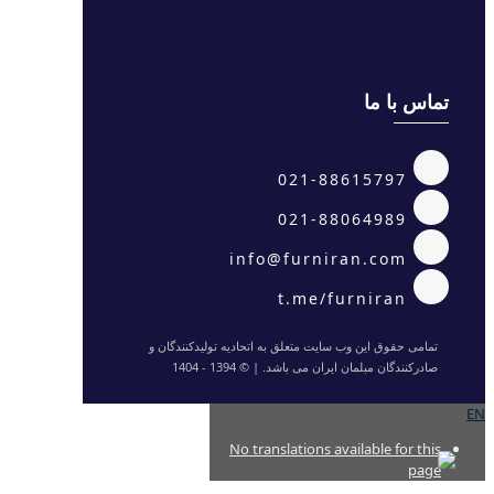
تماس با ما
021-88615797
021-88064989
info@furniran.com
t.me/furniran
تمامی حقوق این وب سایت متعلق به اتحادیه تولیدکنندگان و
صادرکنندگان مبلمان ایران می باشد. | © 1394 - 1404
EN
No translations available for this
page