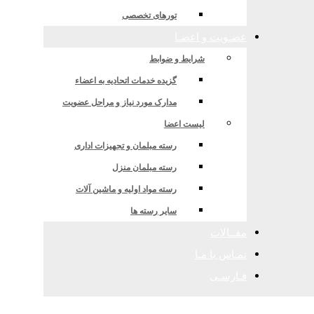
ه جامع علمی و کاربردی
تورهای تخصصی
عضـویت و اعضـا
شرایط و ضوابط
گزیده خدمات اتحادیه به اعضاء
مدارک مورد نیاز و مراحل عضویت
لیست اعضا
رسته مبلمان و تجهیزات اداری
رسته مبلمان منزل
رسته مواد اولیه و ماشین آلات
سایر رسته ها
مقــالات
تمـاس با مـا
فـارسـی