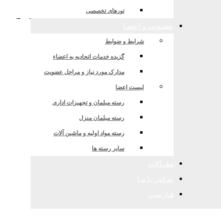
تخفیف ویژه اعضای اتحادیه جهت شرکت در دوره‌ها
تورهای تخصصی
عضـویت و اعضـا
شرایط و ضوابط
گزیده خدمات اتحادیه به اعضاء
مدارک مورد نیاز و مراحل عضویت
لیست اعضا
رسته مبلمان و تجهیزات اداری
رسته مبلمان منزل
رسته مواد اولیه و ماشین آلات
سایر رسته ها
مقــالات
تمـاس با مـا
فـارسـی