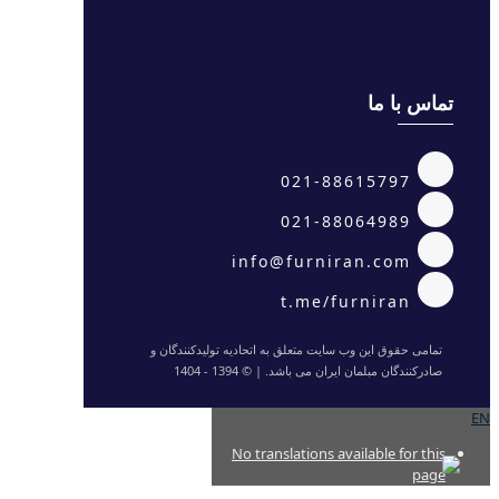
تماس با ما
021-88615797
021-88064989
info@furniran.com
t.me/furniran
تمامی حقوق این وب سایت متعلق به اتحادیه تولیدکنندگان و
صادرکنندگان مبلمان ایران می باشد. | © 1394 - 1404
EN
No translations available for this
page