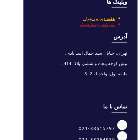
وبلینک ها
هفته دیزاین تهران
شرکت پرشیا فیپکو
آدرس
تهران، خیابان سید جمال اسدآبادی،
نبش کوچه پنجاه و ششم، پلاک 414،
طبقه اول، واحد 1، 2، 3
تماس با ما
021-88615797
021-88064989