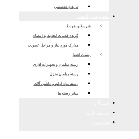
تورهای تخصصی
عضـویت و اعضـا
شرایط و ضوابط
گزیده خدمات اتحادیه به اعضاء
مدارک مورد نیاز و مراحل عضویت
لیست اعضا
رسته مبلمان و تجهیزات اداری
رسته مبلمان منزل
رسته مواد اولیه و ماشین آلات
سایر رسته ها
مقــالات
تمـاس با مـا
فـارسـی