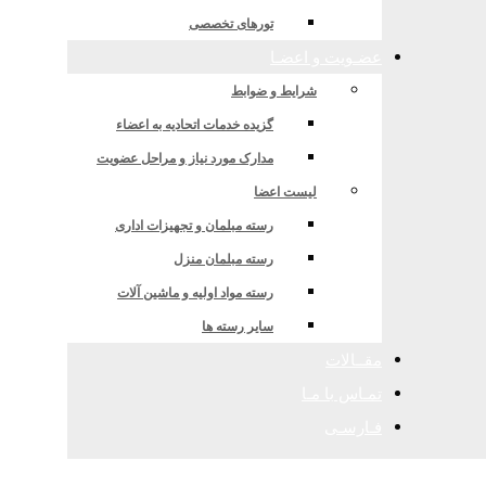
رکتهای تجاری و دانش بنیان
تورهای تخصصی
عضـویت و اعضـا
شرایط و ضوابط
گزیده خدمات اتحادیه به اعضاء
مدارک مورد نیاز و مراحل عضویت
لیست اعضا
رسته مبلمان و تجهیزات اداری
رسته مبلمان منزل
رسته مواد اولیه و ماشین آلات
سایر رسته ها
مقــالات
تمـاس با مـا
فـارسـی