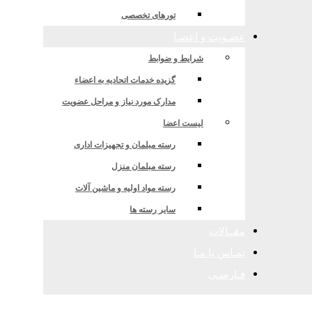
تورهای تخصصی
عضـویت و اعضـا
شرایط و ضوابط
گزیده خدمات اتحادیه به اعضاء
مدارک مورد نیاز و مراحل عضویت
لیست اعضا
رسته مبلمان و تجهیزات اداری
رسته مبلمان منزل
رسته مواد اولیه و ماشین آلات
سایر رسته ها
مقــالات
تمـاس با مـا
فـارسـی