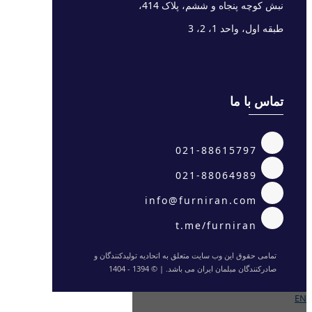
نبش کوچه پنجاه و ششم، پلاک 414،
طبقه اول، واحد 1، 2، 3
تماس با ما
021-88615797
021-88064989
info@furniran.com
t.me/furniran
تمامی حقوق این وب سایت متعلق به اتحادیه تولیدکنندگان و
صادرکنندگان مبلمان ایران می باشد. | © 1394 - 1404
EN