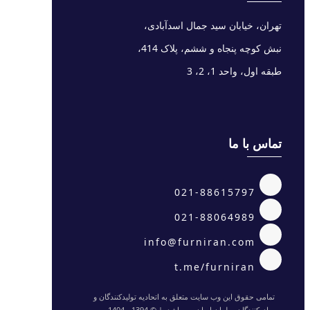
تهران، خیابان سید جمال اسدآبادی،
نبش کوچه پنجاه و ششم، پلاک 414،
طبقه اول، واحد 1، 2، 3
تماس با ما
021-88615797
021-88064989
info@furniran.com
t.me/furniran
تمامی حقوق این وب سایت متعلق به اتحادیه تولیدکنندگان و
صادرکنندگان مبلمان ایران می باشد. | © 1394 - 1404