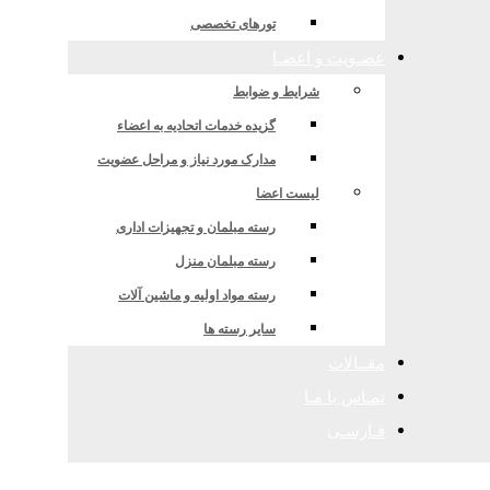
ه اول شهریور 1402
تورهای تخصصی
عضـویت و اعضـا
شرایط و ضوابط
گزیده خدمات اتحادیه به اعضاء
مدارک مورد نیاز و مراحل عضویت
لیست اعضا
رسته مبلمان و تجهیزات اداری
رسته مبلمان منزل
رسته مواد اولیه و ماشین آلات
سایر رسته ها
مقــالات
تمـاس با مـا
فـارسـی