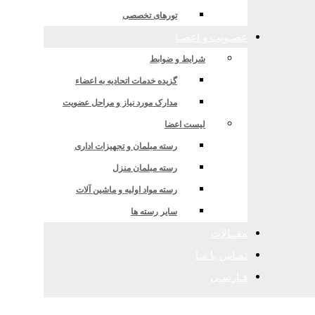
ای ارزی و جریان درآمدهای ارزی تحت مال
تورهای تخصصی
عضـویت و اعضـا
شرایط و ضوابط
گزیده خدمات اتحادیه به اعضاء
مدارک مورد نیاز و مراحل عضویت
لیست اعضا
رسته مبلمان و تجهیزات اداری
رسته مبلمان منزل
رسته مواد اولیه و ماشین آلات
سایر رسته ها
مقــالات
تمـاس با مـا
فـارسـی