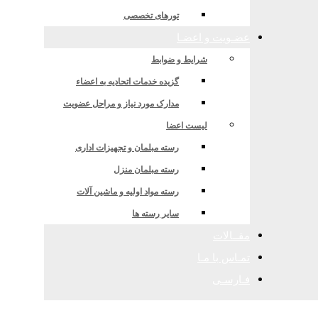
با شرکتهای ایرانی
تورهای تخصصی
عضـویت و اعضـا
شرایط و ضوابط
گزیده خدمات اتحادیه به اعضاء
مدارک مورد نیاز و مراحل عضویت
لیست اعضا
رسته مبلمان و تجهیزات اداری
رسته مبلمان منزل
رسته مواد اولیه و ماشین آلات
سایر رسته ها
مقــالات
تمـاس با مـا
فـارسـی