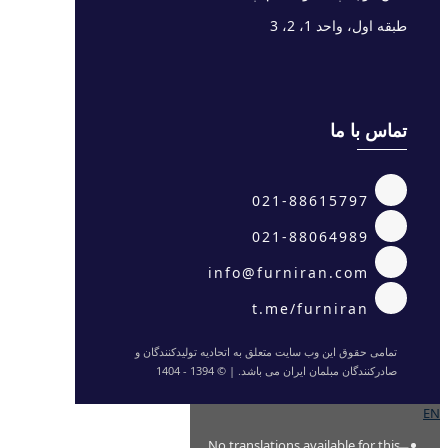
طبقه اول، واحد 1، 2، 3
تماس با ما
021-88615797
021-88064989
info@furniran.com
t.me/furniran
تمامی حقوق این وب سایت متعلق به اتحادیه تولیدکنندگان و
صادرکنندگان مبلمان ایران می باشد. | © 1394 - 1404
EN
No translations available for this