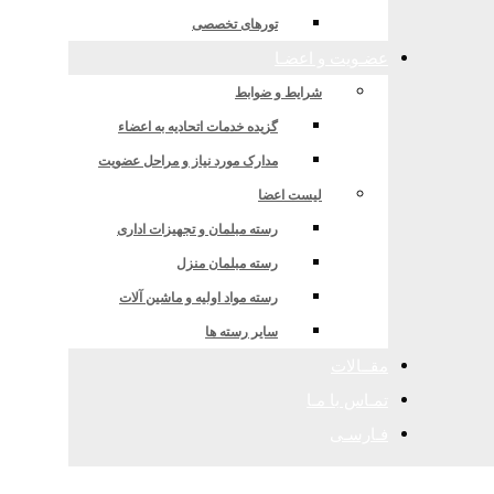
تورهای تخصصی
عضـویت و اعضـا
شرایط و ضوابط
گزیده خدمات اتحادیه به اعضاء
مدارک مورد نیاز و مراحل عضویت
لیست اعضا
رسته مبلمان و تجهیزات اداری
رسته مبلمان منزل
رسته مواد اولیه و ماشین آلات
سایر رسته ها
مقــالات
تمـاس با مـا
فـارسـی