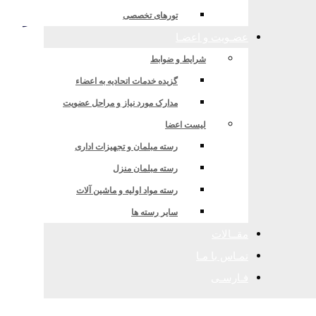
ان و سایر کشورها توسط شرکت معماری د
تورهای تخصصی
عضـویت و اعضـا
شرایط و ضوابط
گزیده خدمات اتحادیه به اعضاء
مدارک مورد نیاز و مراحل عضویت
لیست اعضا
رسته مبلمان و تجهیزات اداری
رسته مبلمان منزل
رسته مواد اولیه و ماشین آلات
سایر رسته ها
مقــالات
تمـاس با مـا
فـارسـی