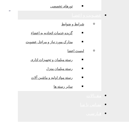
های حاشیه خلیج فارس (امارات- عربست
تورهای تخصصی
عضـویت و اعضـا
شرایط و ضوابط
گزیده خدمات اتحادیه به اعضاء
مدارک مورد نیاز و مراحل عضویت
لیست اعضا
رسته مبلمان و تجهیزات اداری
رسته مبلمان منزل
رسته مواد اولیه و ماشین آلات
سایر رسته ها
مقــالات
تمـاس با مـا
فـارسـی