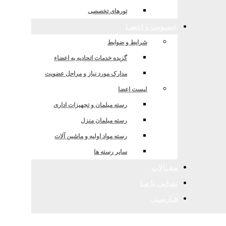
مشهد
تورهای تخصصی
عضـویت و اعضـا
شرایط و ضوابط
گزیده خدمات اتحادیه به اعضاء
مدارک مورد نیاز و مراحل عضویت
لیست اعضا
رسته مبلمان و تجهیزات اداری
رسته مبلمان منزل
رسته مواد اولیه و ماشین آلات
سایر رسته ها
مقــالات
تمـاس با مـا
فـارسـی