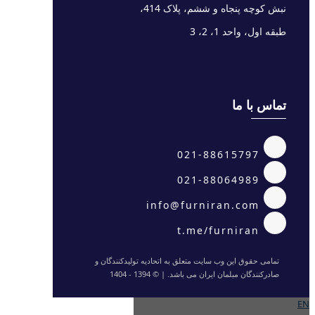
نبش کوچه پنجاه و ششم، پلاک 414،
طبقه اول، واحد 1، 2، 3
تماس با ما
021-88615797
021-88064989
info@furniran.com
t.me/furniran
تمامی حقوق این وب سایت متعلق به اتحادیه تولیدکنندگان و
صادرکنندگان مبلمان ایران می باشد. | © 1394 - 1404
EN