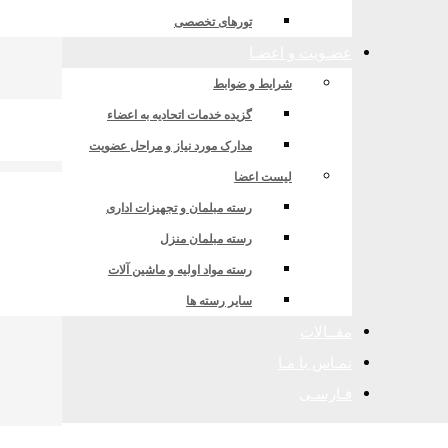
تورهای تخصصی
عضـویت و اعضـا
شرایط و ضوابط
گزیده خدمات اتحادیه به اعضاء
مدارک مورد نیاز و مراحل عضویت
لیست اعضا
رسته مبلمان و تجهیزات اداری
رسته مبلمان منزل
رسته مواد اولیه و ماشین آلات
سایر رسته ها
ادراتي و فرصتهاي موجود در آنها
مقــالات
اي توسعه صادرات
تمـاس با مـا
فـارسـی