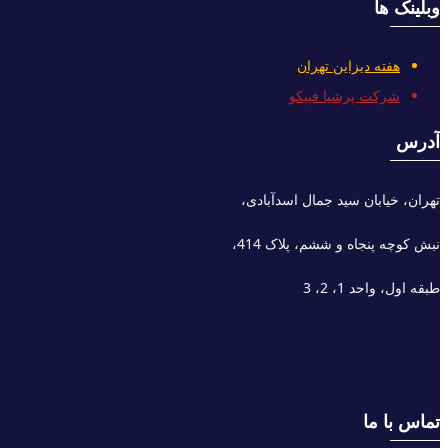
وبلینک ها
هفته دیزاین تهران
شرکت پرشیا فیپکو
آدرس
تهران، خیابان سید جمال اسدآبادی،
نبش کوچه پنجاه و ششم، پلاک 414،
طبقه اول، واحد 1، 2، 3
تماس با ما