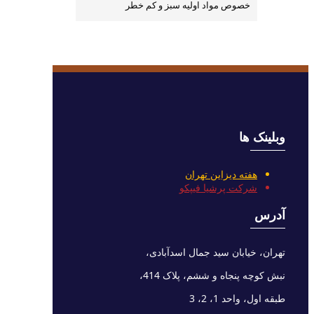
خصوص مواد اوليه سبز و كم خطر
وبلینک ها
هفته دیزاین تهران
شرکت پرشیا فیپکو
آدرس
تهران، خیابان سید جمال اسدآبادی،
نبش کوچه پنجاه و ششم، پلاک 414،
طبقه اول، واحد 1، 2، 3