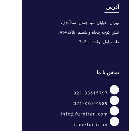
آدرس
تهران، خیابان سید جمال اسدآبادی،
نبش کوچه پنجاه و ششم، پلاک 414،
طبقه اول، واحد 1، 2، 3
تماس با ما
021-88615797
021-88064989
info@furniran.com
t.me/furniran