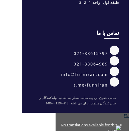
طبقه اول، واحد 1، 2، 3
تماس با ما
021-88615797
021-88064989
info@furniran.com
t.me/furniran
تمامی حقوق این وب سایت متعلق به اتحادیه تولیدکنندگان و
صادرکنندگان مبلمان ایران می باشد. | © 1394 - 1404
EN
No translations available for this
page