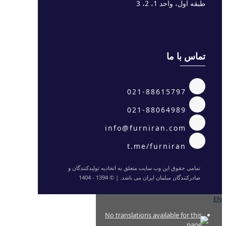
طبقه اول، واحد 1، 2، 3
تماس با ما
021-88615797
021-88064989
info@furniran.com
t.me/furniran
تمامی حقوق این وب سایت متعلق به اتحادیه تولیدکنندگان و
صادرکنندگان مبلمان ایران می باشد. | © 1394 - 1404
EN
No translations available for this
page