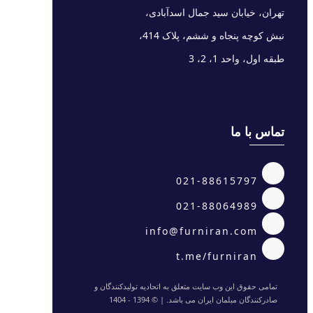
تهران، خیابان سید جمال اسدآبادی،
نبش کوچه پنجاه و ششم، پلاک 414،
طبقه اول، واحد 1، 2، 3
تماس با ما
021-88615797
021-88064989
info@furniran.com
t.me/furniran
تمامی حقوق این وب سایت متعلق به اتحادیه تولیدکنندگان و
صادرکنندگان مبلمان ایران می باشد. | © 1394 - 1404