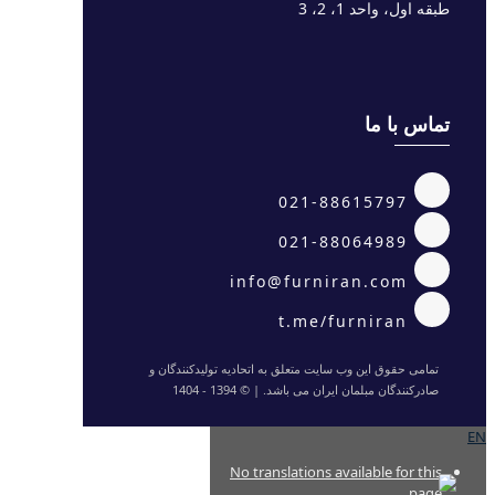
طبقه اول، واحد 1، 2، 3
تماس با ما
021-88615797
021-88064989
info@furniran.com
t.me/furniran
تمامی حقوق این وب سایت متعلق به اتحادیه تولیدکنندگان و
صادرکنندگان مبلمان ایران می باشد. | © 1394 - 1404
EN
No translations available for this
page