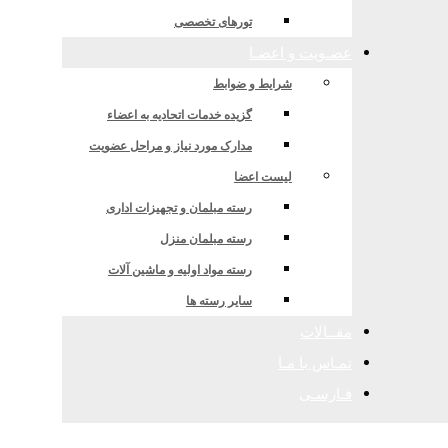
قستان
تورهای تخصصی
عضـویت و اعضـا
شرایط و ضوابط
گزیده خدمات اتحادیه به اعضاء
مدارک مورد نیاز و مراحل عضویت
لیست اعضا
رسته مبلمان و تجهیزات اداری
رسته مبلمان منزل
رسته مواد اولیه و ماشین آلات
سایر رسته ها
مقــالات
تمـاس با مـا
فـارسـی