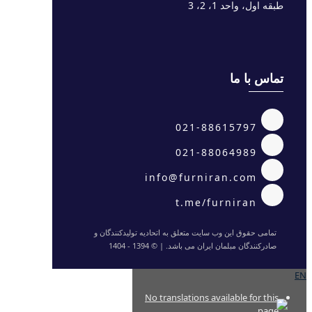
طبقه اول، واحد 1، 2، 3
تماس با ما
021-88615797
021-88064989
info@furniran.com
t.me/furniran
تمامی حقوق این وب سایت متعلق به اتحادیه تولیدکنندگان و
صادرکنندگان مبلمان ایران می باشد. | © 1394 - 1404
EN
No translations available for this
page