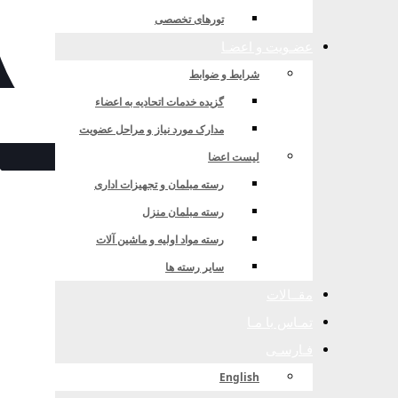
تورهای تخصصی
عضـویت و اعضـا
شرایط و ضوابط
گزیده خدمات اتحادیه به اعضاء
مدارک مورد نیاز و مراحل عضویت
لیست اعضا
رسته مبلمان و تجهیزات اداری
رسته مبلمان منزل
رسته مواد اولیه و ماشین آلات
سایر رسته ها
مقــالات
تمـاس با مـا
فـارسـی
English